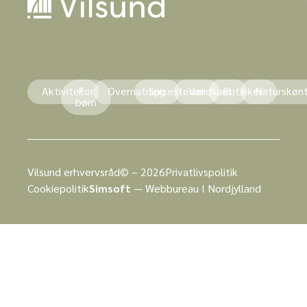
Aktivitet
For
Overnatning
Spisesteder
Vandkant
Butikker
Naturskøn
børn
Vilsund erhvervsråd© – 2026
Privatlivspolitik
Cookiepolitik
Simsoft
— Webbureau I Nordjylland