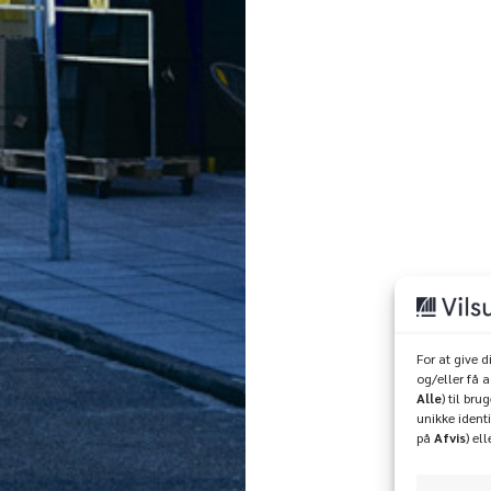
For at give 
og/eller få 
Alle
) til br
unikke identi
på
Afvis
) el