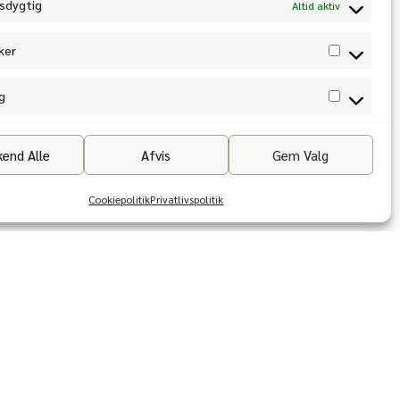
sdygtig
Altid aktiv
ker
g
end Alle
Afvis
Gem Valg
Cookiepolitik
Privatlivspolitik
Aktivitet
For børn