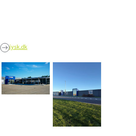
n
jysk.dk