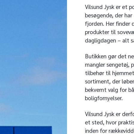
Vilsund Jysk er et p
besøgende, der har 
fjorden. Her finder 
produkter til sovev
dagligdagen – alt s
Butikken gør det ne
mangler sengetøj, p
tilbehør til hjemmet
sortiment, der løbe
bekvemt valg for bå
boligfornyelser.
Vilsund Jysk er derfo
et sted, hvor prakti
inden for rækkevidd