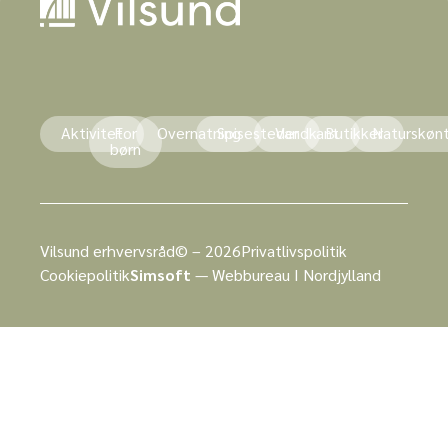
Aktivitet
For
Overnatning
Spisesteder
Vandkant
Butikker
Naturskøn
børn
Vilsund erhvervsråd© – 2026
Privatlivspolitik
Cookiepolitik
Simsoft
— Webbureau I Nordjylland