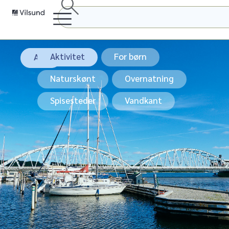
Vandkant
Aktivitet
For børn
Alle
Naturskønt
Overnatning
Spisesteder
Vandkant