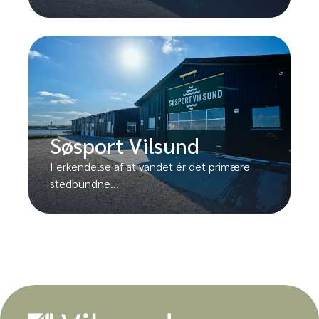
Søsport Vilsund
I erkendelse af at vandet ér det primære
stedbundne...