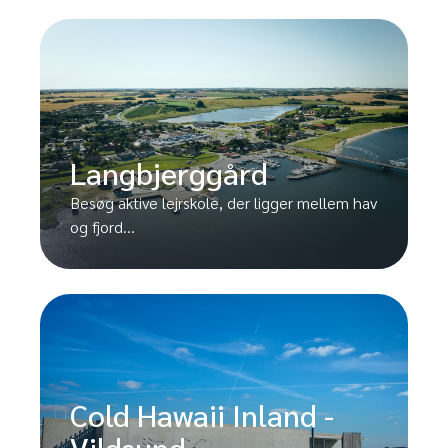
Langbjerggård
Besøg aktive lejrskole, der ligger mellem hav
og fjord...
Cold Hawaii Inland -
Vildsund