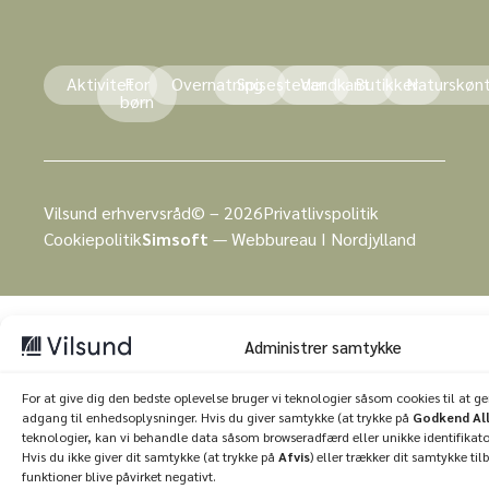
Aktivitet
For
Overnatning
Spisesteder
Vandkant
Butikker
Naturskøn
børn
Vilsund erhvervsråd© – 2026
Privatlivspolitik
Cookiepolitik
Simsoft
— Webbureau I Nordjylland
Administrer samtykke
For at give dig den bedste oplevelse bruger vi teknologier såsom cookies til at 
adgang til enhedsoplysninger. Hvis du giver samtykke (at trykke på
Godkend Al
teknologier, kan vi behandle data såsom browseradfærd eller unikke identifikato
Hvis du ikke giver dit samtykke (at trykke på
Afvis
) eller trækker dit samtykke til
funktioner blive påvirket negativt.