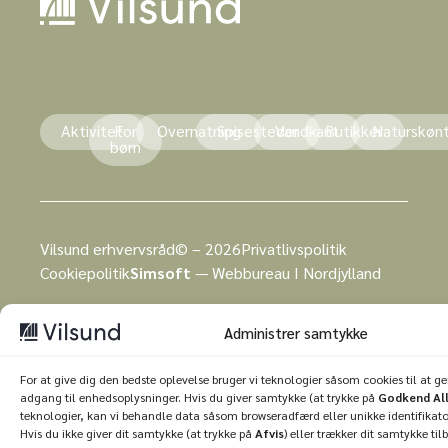
Aktivitet
For
Overnatning
Spisesteder
Vandkant
Butikker
Naturskøn
børn
Vilsund erhvervsråd© – 2026
Privatlivspolitik
Cookiepolitik
Simsoft
— Webbureau I Nordjylland
Administrer samtykke
For at give dig den bedste oplevelse bruger vi teknologier såsom cookies til at 
adgang til enhedsoplysninger. Hvis du giver samtykke (at trykke på
Godkend Al
teknologier, kan vi behandle data såsom browseradfærd eller unikke identifikato
Hvis du ikke giver dit samtykke (at trykke på
Afvis
) eller trækker dit samtykke til