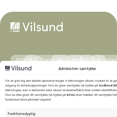
Aktivitet
For
Overnatning
Spisesteder
Vandkant
Butikker
Naturskøn
børn
Administrer samtykke
For at give dig den bedste oplevelse bruger vi teknologier såsom cookies til at 
adgang til enhedsoplysninger. Hvis du giver samtykke (at trykke på
Godkend Al
Vilsund erhvervsråd© – 2026
Privatlivspolitik
teknologier, kan vi behandle data såsom browseradfærd eller unikke identifikato
Hvis du ikke giver dit samtykke (at trykke på
Afvis
) eller trækker dit samtykke til
Cookiepolitik
Simsoft
— Webbureau I Nordjylland
funktioner blive påvirket negativt.
Funktionsdygtig